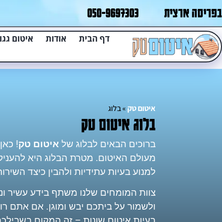
בפריסה ארצית
050-9697303
דף הבית
אודות
איטום גגו
איטום טק
»
בלוג
בלוג איטום טק
ברוכים הבאים לבלוג של
איטום טק
! כאן
מעולם האיטום. מטרת הבלוג היא להעניק 
למנוע בעיות עתידיות ולהבין כיצד השירו
צוות המומחים שלנו משתף בידע עשיר וניס
ולשמור על ביתכם יבש ומוגן. אם אתם רו
בעיות איטום שונות – זה המקום בשבילכם