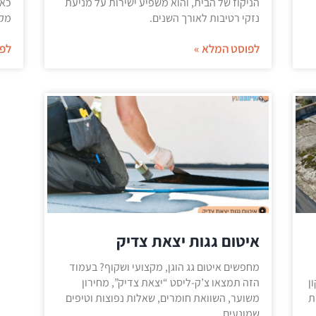
הניקוז של הבית, והוא משפיע ישירות על מניעת
כאן
נזקי רטיבות לאורך השנים.
מקד
לפוסט המלא »
לפו
איטום גגות יצאת צדיק
מחפשים איטום גג הוגן, מקצועי ושקוף? בעמוד
ן
הזה תמצאו צ’ק-ליסט “יצאת צדיק”, מחירון
ת
משוער, השוואת חומרים, שאלות נפוצות וטיפים
שמונעים