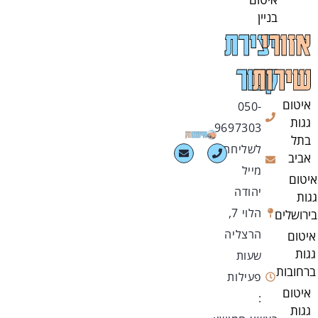
בניין
אזורי
יצירת
שירות
קשר
איטום
050-
גגות
9697303
בתל
לשליחת
אביב
מייל
איטום
יהודה
גגות
הלוי 7,
בירושלים
הרצליה
איטום
גגות
שעות
ברחובות
פעילות
איטום
:
גגות