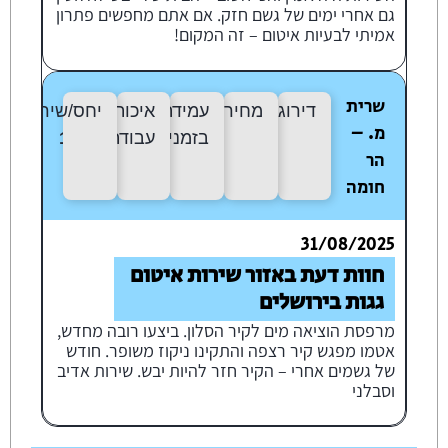
גם אחרי ימים של גשם חזק. אם אתם מחפשים פתרון
אמיתי לבעיות איטום – זה המקום!
שרית
דירוג:
9/10
מחיר:
10/10
עמידה
איכות
יחס/שירות:
10
מ. –
בזמנים:
10/10
עבודה:
10/10
הר
חומה
31/08/2025
חוות דעת באזור שירות איטום
גגות בירושלים
מרפסת הוציאה מים לקיר הסלון. ביצעו רובה מחדש,
אטמו מפגש קיר רצפה והתקינו ניקוז משופר. חודש
של גשמים אחרי – הקיר חזר להיות יבש. שירות אדיב
וסבלני