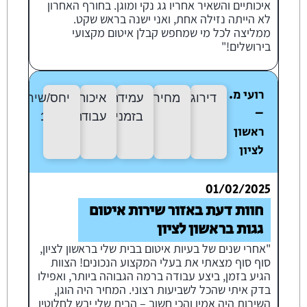
איכותיים והשאיר אחריו גג נקי ומוגן. בחורף האחרון
לא הייתה נזילה אחת, ואני ישנה בראש שקט.
ממליצה לכל מי שמחפש קבלן איטום מקצועי
בירושלים!"
רועי מ.
דירוג:
10/10
מחיר:
10/10
עמידה
איכות
יחס/שירות:
10
–
בזמנים:
10/10
עבודה:
10/10
ראשון
לציון
01/02/2025
חוות דעת באזור שירות איטום
גגות בראשון לציון
"אחרי שנים של בעיות איטום בבית שלי בראשון לציון,
סוף סוף מצאתי את בעלי המקצוע הנכונים! הצוות
הגיע בזמן, ביצע עבודה ברמה הגבוהה ביותר, ואפילו
בדק איתי שהכל לשביעות רצוני. המחיר היה הוגן,
השירות היה אמין והכי חשוב – הבית שלי יבש לחלוטין