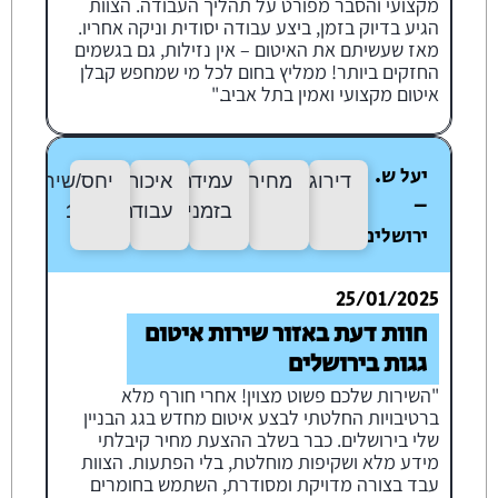
מקצועי והסבר מפורט על תהליך העבודה. הצוות
הגיע בדיוק בזמן, ביצע עבודה יסודית וניקה אחריו.
מאז שעשיתם את האיטום – אין נזילות, גם בגשמים
החזקים ביותר! ממליץ בחום לכל מי שמחפש קבלן
איטום מקצועי ואמין בתל אביב."
יעל ש.
דירוג:
10/10
מחיר:
10/10
עמידה
איכות
יחס/שירות:
10
–
בזמנים:
10/10
עבודה:
10/10
ירושלים
25/01/2025
חוות דעת באזור שירות איטום
גגות בירושלים
"השירות שלכם פשוט מצוין! אחרי חורף מלא
ברטיבויות החלטתי לבצע איטום מחדש בגג הבניין
שלי בירושלים. כבר בשלב ההצעת מחיר קיבלתי
מידע מלא ושקיפות מוחלטת, בלי הפתעות. הצוות
עבד בצורה מדויקת ומסודרת, השתמש בחומרים