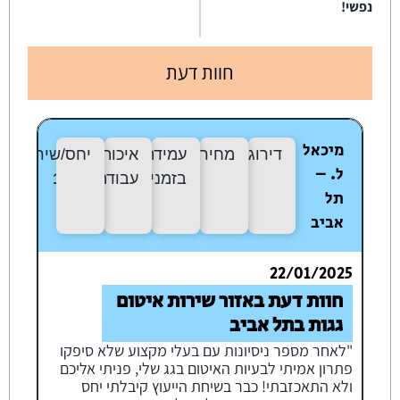
נפשי!
חוות דעת
מיכאל
דירוג:
10/10
מחיר:
10/10
עמידה
איכות
יחס/שירות:
10
ל. –
בזמנים:
10/10
עבודה:
10/10
תל
אביב
22/01/2025
חוות דעת באזור שירות איטום
גגות בתל אביב
"לאחר מספר ניסיונות עם בעלי מקצוע שלא סיפקו
פתרון אמיתי לבעיות האיטום בגג שלי, פניתי אליכם
ולא התאכזבתי! כבר בשיחת הייעוץ קיבלתי יחס