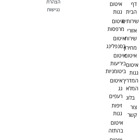
הצהרת
דף
איטום
נגישות
הבית
גגות
שירותים
איטום
מרפסות
אזורי
שירות
איטום
בסנפלינג
מחירון
איטום
איטום
ביריעות
איטום
ביטומניות
גגות
המדריך
איטום
המלא
גג
רעפים
בלוג
זיפות
צור
גגות
קשר
איטום
בהתזה
איטום