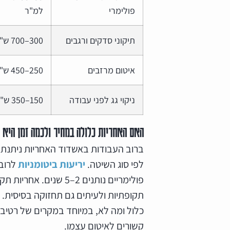
פולימרי
למ"ר
תיקוני סדקים ורגבים
300–700 ש"ח
איטום מרזבים
250–450 ש"ח
ניקוי גג לפני עבודה
150–350 ש"ח
האם האחריות כלולה במחיר ולכמה זמן היא נ
ברוב העבודות באשדוד האחריות ניתנת
לפי סוג השיטה.
יריעות ביטומניות
פולימריים נותנים 2–5 ש
תקופתיות ולעיתים גם תחזוקה בסיסית.
כלול ומה לא, במיוחד במקרים של רטיבות
קשורים לאיטום עצמו.