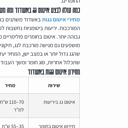
החומרים.
כמה עולה לבצע איטום גג באשדוד ומה מש
מחירי איטום גגות
באשדוד משתנים בהת
המורכבות. יריעות ביטומניות נחשבות לפ
גבוהה יותר. איטום בחומרים פולימריים מ
מושפעים גם מגישה מורכבת לגג, תיקונים
שהגג גדול יותר או במצב ישן, המחיר 
שתכלול אחריות, סוג חומר ומשך העבודה
מחירון איטום גגות באשדוד
שירות
מחיר
איטום גג ביריעות
70–110 ש"ח
למ"ר
חידוש איטום בחומר
35–55 ש"ח