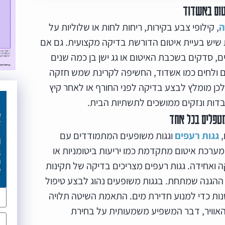
זמן היא ניתנת
יטום באשדוד
ת סנפלינג
ה
, קילופי צבע בקירות, ריחות לחות או שלוליות על
שדוד
ת שיש בעיית איטום הדורשת בדיקה מקצועית. גם אם
ם, סדקים בשכבת האיטום או גג ישן בן כמה שנים
ם ולחים כמו אשדוד, החשיפה לקרינת שמש חזקה
כן מומלץ לבצע בדיקה לפני החורף או לאחר קיץ
כבדות ונזקים ממושכים לתשתיות הבית.
מטפלים בכל אחד
,
גגות רעפים
וגגות משופעים המתמודדים עם
ב מערכת איטום מתקדמת כמו יריעות ביטומניות או
 ואחידה. גגות רעפים מצריכים בדיקה של תקינות
ההגנה שמתחת. בגגות משופעים נהוג לבצע טיפול
טנות כדי למנוע חדירת מים. התאמת השיטה תלויה
האוויר, דבר המשפיע משמעותית על בחירת