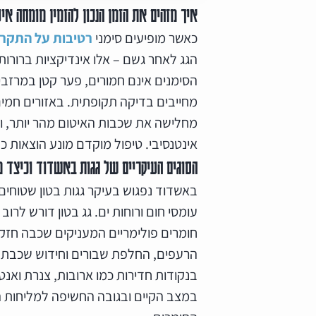
האם האחריות כלולה במחיר ולכמה 
איך מזהים את הזמן הנכון להזמין מומחה א
איטום קירות חוץ באשדוד באמצעו
כאשר מופיעים סימני
רטיבות על התקר
איך לבחור קבלן איטום מומלץ בא
הגג לאחר גשם – אלו אינדיקציות ברורו
הסימנים אינם חמורים, פער קטן במרזבי
שאלות ותשובות
מחייבים בדיקה תקופתית. באזורים חמי
בין לקוחות החברה
מחלישה את שכבות האיטום מהר יותר, ול
הצצה לפרויקטים שביצענו
אינטנסיבי. טיפול מוקדם מונע הוצאות 
הסוגים העיקריים של גגות באשדוד וכיצד 
באשדוד נפגוש בעיקר גגות בטון שטוחים
עומסי חום ורוחות ים. גג בטון דורש לרו
חומרים פולימריים המעניקים שכבה חזקה
הרעפים, החלפת שבורים וחידוש שכבת 
בנקודות חדירות כמו ארובות, צנרת ואנ
במצב הקיים ובגובה החשיפה למליחות 